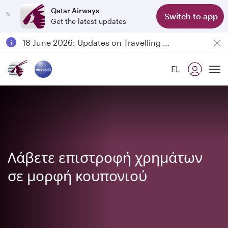
Qatar Airways
Switch to app
Get the latest updates
Passengers flying between Doha and Auckland on QR914 and QR915
18 June 2026: Updates on Travelling with Power Banks
6 August 2026: Qatar Airways flight resumption to Bahrain (BAH), Erbil (EBL), and Kuwait (KWI)
EL
Qatar Airways Expands Global Network to over 160 Destinations
To
Λάβετε επιστροφή χρημάτων
σε μορφή κουπονιού