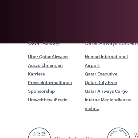
Qatar Airways
Qatar Airways Konzern
Über Qatar Airways
Hamad International
Auszeichnungen
Airport
Karriere
Qatar Executive
Presseinformationen
Qatar Duty Free
Sponsorship
Qatar Airways Cargo
Umweltbewußtsein
Interne Mediendienste
mehr...
W