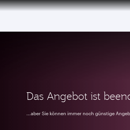
(active)
6 August 2026: Qatar Airways flight resump
Das Angebot ist been
...aber Sie können immer noch günstige Angeb