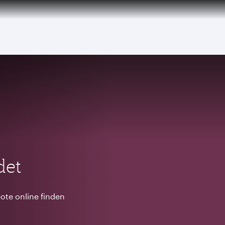
tion to Bahrain (BAH), Erbil (EBL), and Kuwait (KWI)
det
ote online finden