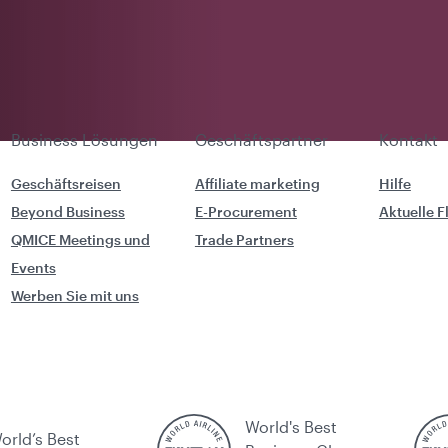
Business Lösungen
Geschäftspartner
Kontakt
Geschäftsreisen
Affiliate marketing
Hilfe
Beyond Business
E-Procurement
Aktuelle 
QMICE Meetings und
Trade Partners
Events
Werben Sie mit uns
World's Best
orld’s Best