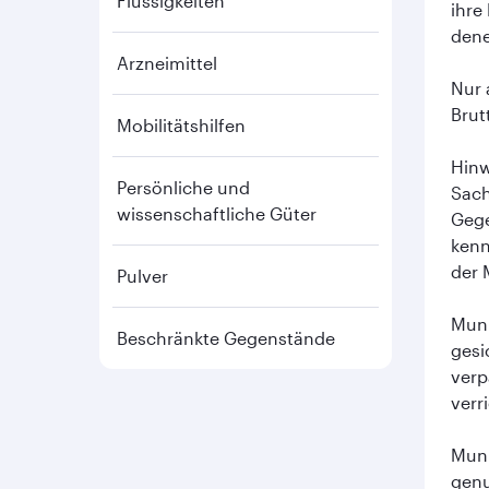
Flüssigkeiten
ihre
dene
Arzneimittel
Nur 
Brut
Mobilitätshilfen
Hinw
Persönliche und
Sach
wissenschaftliche Güter
Gege
kenn
der 
Pulver
Muni
Beschränkte Gegenstände
gesi
verp
verr
Muni
genu