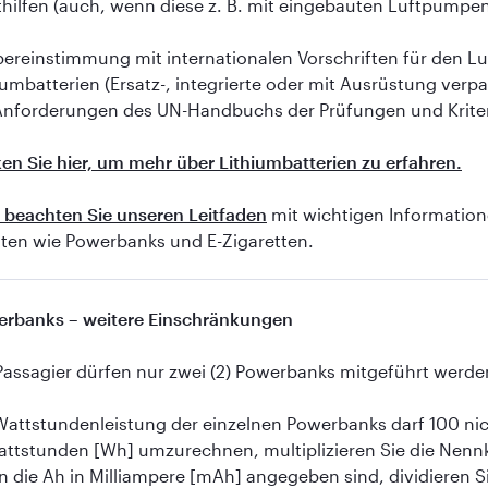
thilfen (auch, wenn diese z. B. mit eingebauten Luftpumpen 
bereinstimmung mit internationalen Vorschriften für den L
iumbatterien (Ersatz-, integrierte oder mit Ausrüstung verp
Anforderungen des UN-Handbuchs der Prüfungen und Kriterien,
ken Sie hier, um mehr über Lithiumbatterien zu erfahren.
e beachten Sie unseren Leitfaden
mit wichtigen Information
ten wie Powerbanks und E-Zigaretten.
rbanks – weitere Einschränkungen
Passagier dürfen nur zwei (2) Powerbanks mitgeführt werde
Wattstundenleistung der einzelnen Powerbanks darf 100 n
attstunden [Wh] umzurechnen, multiplizieren Sie die Nenn
 die Ah in Milliampere [mAh] angegeben sind, dividieren S