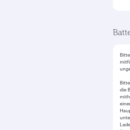
Batt
Bitt
mitf
unge
Bitt
die 
mith
eine
Haup
unte
Lade