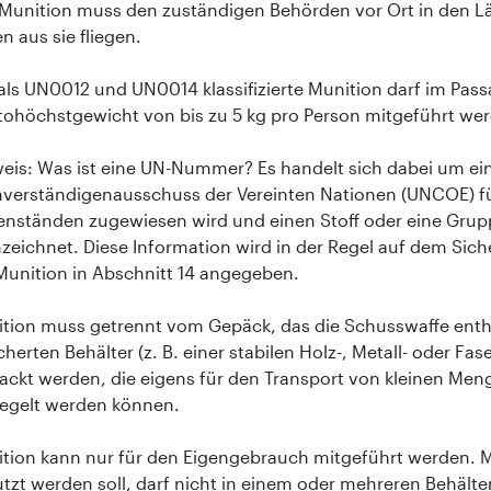
 Munition muss den zuständigen Behörden vor Ort in den L
n aus sie fliegen.
als UN0012 und UN0014 klassifizierte Munition darf im Pa
tohöchstgewicht von bis zu 5 kg pro Person mitgeführt we
eis: Was ist eine UN-Nummer? Es handelt sich dabei um ei
verständigenausschuss der Vereinten Nationen (UNCOE) fü
nständen zugewiesen wird und einen Stoff oder eine Gru
zeichnet. Diese Information wird in der Regel auf dem Siche
Munition in Abschnitt 14 angegeben.
tion muss getrennt vom Gepäck, das die Schusswaffe enthä
cherten Behälter (z. B. einer stabilen Holz-, Metall- oder Fa
ackt werden, die eigens für den Transport von kleinen Me
iegelt werden können.
tion kann nur für den Eigengebrauch mitgeführt werden. M
tzt werden soll, darf nicht in einem oder mehreren Behält