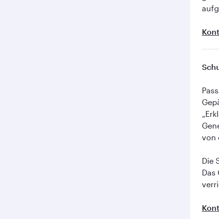
aufg
Kont
Sch
Pass
Gepä
„Erk
Gene
von 
Die 
Das 
verr
Kont