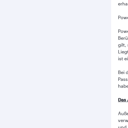
erha
Powe
Powe
Berü
gilt
Lieg
ist 
Bei 
Pass
habe
Das 
Auße
verw
und 