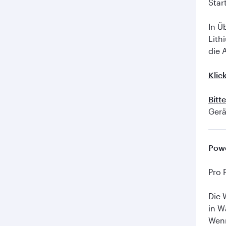
Star
In Ü
Lith
die 
Klic
Bitt
Gerä
Powe
Pro 
Die 
in W
Wenn