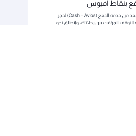
فع بنقاط أفيوس
استفد من خدمة الدفع (Cash + Avios) لحجز
 التوقف المؤقت بين رحلاتك، وانطلق نحو
 من المتعة.
ارفع مستوى التشويق في تجربتك
سواء كنت تخوض مغامرتك على اليابسة أو في