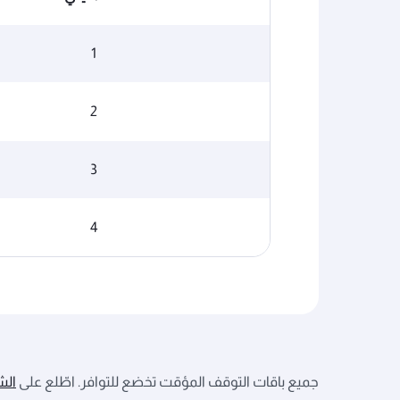
1
2
3
4
جميع باقات التوقف المؤقت تخضع للتوافر. اطّلع على
الش