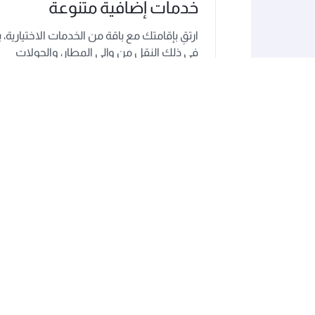
خدمات إضافية متنوعة
ارتقِ بإقامتك مع باقة من الخدمات الاختيارية، ب
في ذلك النقل من وإلى المطار، والجولات
السياحية، والرحلات الاستكشافية.
استمتع بوقتك في قطر
مع كل هذه العروض المتاحة، ستجد كل ما تحتاج إليه لتخط
اكتشف أفضل ما
اكتشف أروع المعا