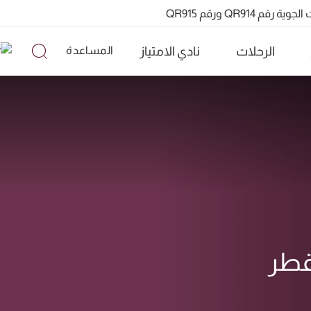
QR91 ورقم QR915
الرحلات
نادي الامتياز
المساعدة
قطر