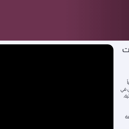
طر
ت
كياً
ٍ في
ة،
فة