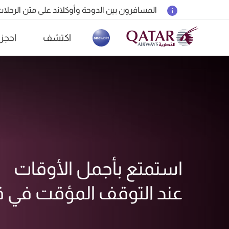
المسافرون بين الدوحة وأوكلاند على متن الرحلات الجوية رقم 4
18 يونيو 2026: تحديثات خاصة باصطحاب الشواحن المحمولة أثناء السفر
اكتشف
احجز
6 أغسطس 2026: الخطوط الجوية القطرية تستأنف رحلاتها الجوية إلى البحرين (BAH) وإربيل (EBL) والكويت (KWI)
(active)
استمتع بأجمل الأوقات
عند التوقف المؤقت في 