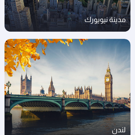
مدينة نيويورك
لندن