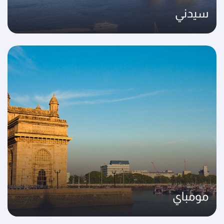
سيدني
مومباي