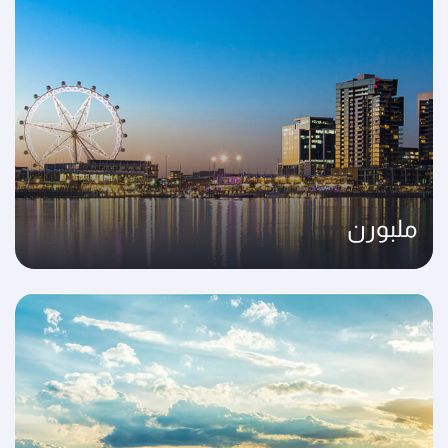
ملبورن