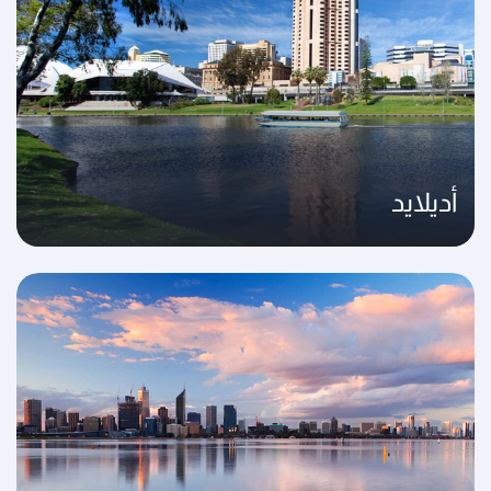
أديلايد