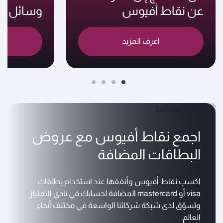
عن نقاط أفيوس
وسائل ج
اعرف المزيد
اس
اجمع نقاط أفيوس مع عروض
البطاقات المضافة
اكسب نقاط أفيوس وأنفقها عند استخدام بطاقات
visa أو mastercard المضافة لحسابك في نادي الامتياز
وتسوّق لدى شبكة شركائنا الواسعة في مختلف أنحاء
العالم.