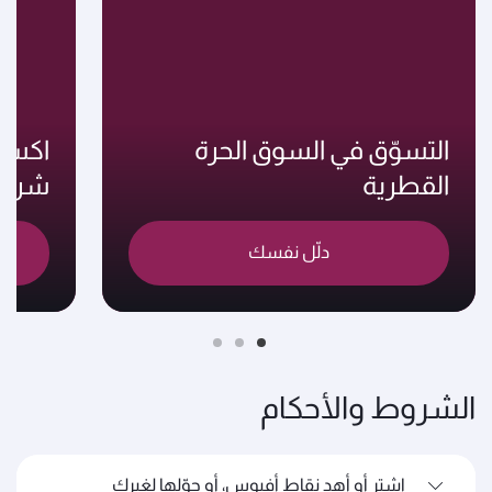
التسوّق في السوق الحرة
اكسب
القطرية
شركائ
دلّل نفسك
الشروط والأحكام
اشترِ أو أهدِ نقاط أفيوس، أو حوّلها لغيرك