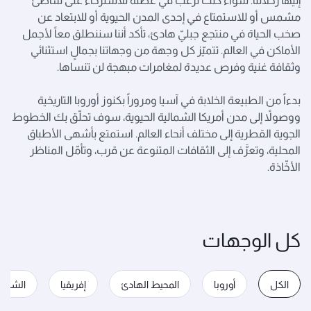
إليها رحلاتنا. سواء كنت ترغب في عطلة للاسترخاء على شاطئ
مشمس أو للاستمتاع في إحدى المدن الحيوية أو للابتعاد عن
صخب الحياة في منتجع جبليّ هادئ، تأكد أننا سننطلق معاً لأجمل
الأماكن في العالم. تتميّز كل وجهة من وجهاتنا بجمالٍ استثنائي
وثقافة غنية وفرص عديدة لمغامرات مبهجة لن تنساها.
بدءاً من الطبيعة الخلابة في آسيا ومروراً بكنوز أوروبا التاريخية
ووصولاً إلى مدن أمريكا الشمالية الحيوية، سوف تحلّق بك الخطوط
الجوية القطرية إلى مختلف أنحاء العالم. استمتع بأشهى الأطباق
المحلية، وتعرَّف إلى الثقافات المتنوعة عن قرب، وتأمّل المناظر
الأخّاذة.
كل الوجهات
الكل
أوروبا
المحيط الهادئ
إفريقيا
الشرق 