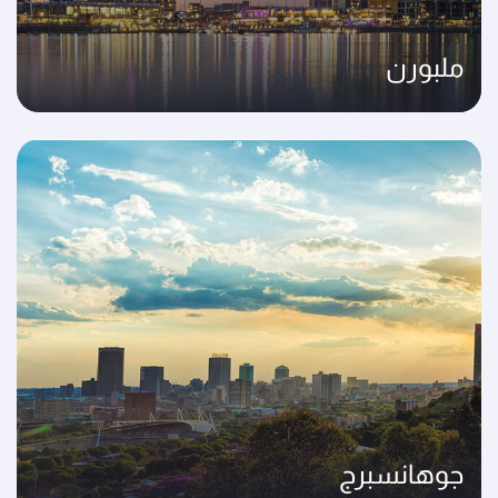
ملبورن
جوهانسبرج