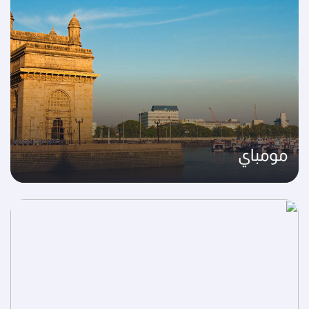
مومباي