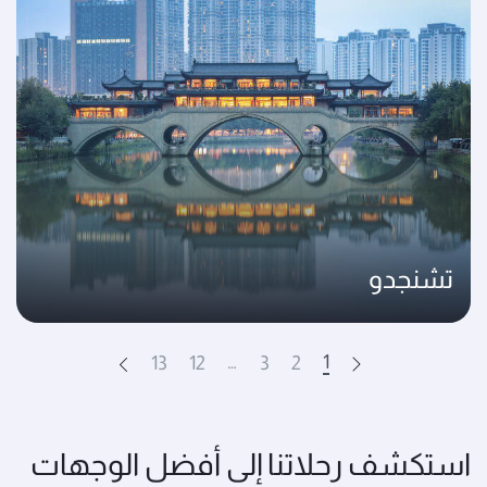
تشنجدو
…
1
13
12
3
2
Next
Prev
استكشف رحلاتنا إلى أفضل الوجهات