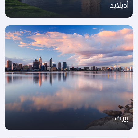
أديلايد
بيرث