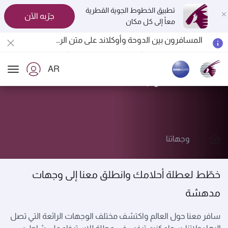
تطبيق الخطوط الجوية القطرية
جرّبه الآن
معاً إلى كل مكان
المسافرون بين الدوحة وأوكلاند على متن الرحلات الجوية رقم QR914 ورقم QR915
18 يونيو 2026: تحديثات خاصة باصطحاب الشواحن المحمولة أثناء السفر
6 أغسطس 2026: الخطوط الجوية القطرية تستأنف رحلاتها الجوية إلى البحرين (BAH) وإربيل (EBL) والكويت (KWI)
AR
الخطوط الجوية القطرية تعزز شبكة وجهاتها العالمية لتشمل ما يزيد عن 160 وجهة
استكشف وجهاتنا
ion
وجهاتنا
خطّط لعطلة أحلامك وانطلق معنا إلى وجهات
مدهشة
سافر معنا حول العالم واكتشف مختلف الوجهات الرائعة التي تصل