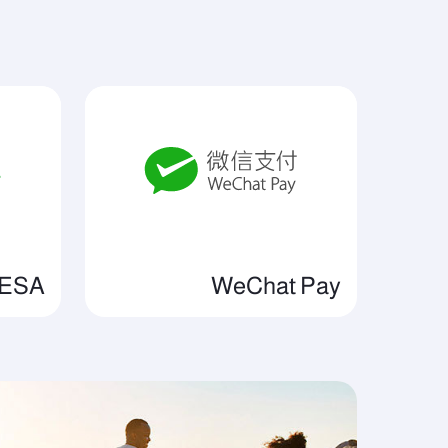
WeChat Pay
M-PESA للخد