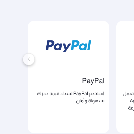
PayPal
خدمات k to Pay
 تعمل
استخدم PayPal لسداد قيمة حجزك
دمة Apple
بسهولة وأمان.
وسهولة.
رعة