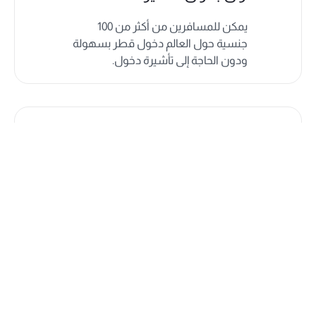
يمكن للمسافرين من أكثر من 100
جنسية حول العالم دخول قطر بسهولة
ودون الحاجة إلى تأشيرة دخول.
خدمات إضافية متنوعة
ارتقِ بإقامتك مع باقة من الخدمات
الاختيارية، بما في ذلك النقل من وإلى
المطار، والجولات السياحية، والرحلات
الاستكشافية.