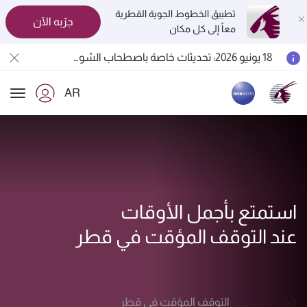
تطبيق الخطوط الجوية القطرية
جرّبه الآن
معاً إلى كل مكان
المسافرون بين الدوحة وأوكلاند على متن الرحلات الجوية رقم QR914 ورقم QR915
18 يونيو 2026: تحديثات خاصة باصطحاب الشواحن المحمولة أثناء السفر
30 يوليو 2026: تعليق مؤقت للرحلات الجوية إلى البحرين (BAH) وإربيل (EBL) والكويت (KWI)
AR
الخطوط الجوية القطرية تعزز شبكة وجهاتها العالمية لتشمل ما يزيد عن 160 وجهة
ion
استمتع بأجمل الأوقات
عند التوقف المؤقت في قطر
...
التوقف المؤقت في قطر