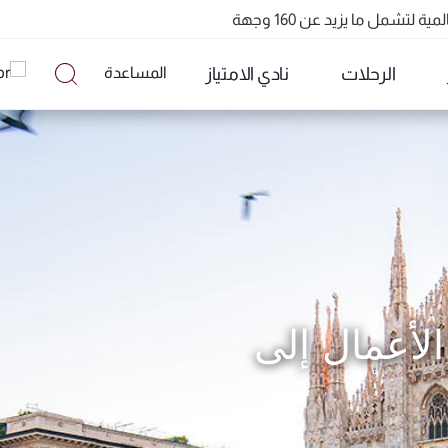
تشمل ما يزيد عن 160 وجهة
QR91 ورقم QR915
الرحلات
نادي الامتياز
المساعدة
لأعمال إلى