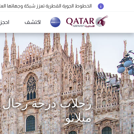
الخطوط الجوية القطرية تعزز شبكة وجهاتها العالمية ل
المسافرون بين الدوحة وأوكلاند على متن الرحلات الجوية رقم 4
اكتشف
احجز
18 يونيو 2026: تحديثات خاصة باصطحاب الشواحن المحمولة أثناء السفر
(active)
6 أغسطس 2026: الخطوط الجوية القطرية تستأنف رحلاتها الجوية إلى البحرين (BAH) وإربيل (EBL) والكويت (KWI)
رحلات درجة رجال ا
ميلانو