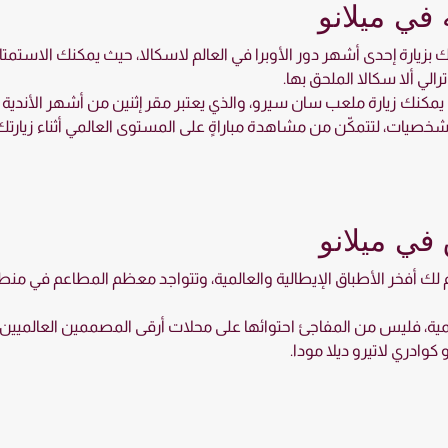
 في ميلانو
حك بزيارة إحدى أشهر دور الأوبرا في العالم لاسكالا، حيث يمكنك الاستم
الي ألا سكالا الملحق بها.
 يمكنك زيارة ملعب سان سيرو، والذي يعتبر مقر إثنين من أشهر الأندية في 
خصيات، لتتمكّن من مشاهدة مباراةٍ على المستوى العالمي أثناء زيارتك
في ميلانو
دم لك أفخر الأطباق الإيطالية والعالمية، وتتواجد معظم المطاعم في منطق
المية، فليس من المفاجئ احتوائها على محلات أرقى المصممين العالميين. 
كوادري لاتيرو ديلا مودا.