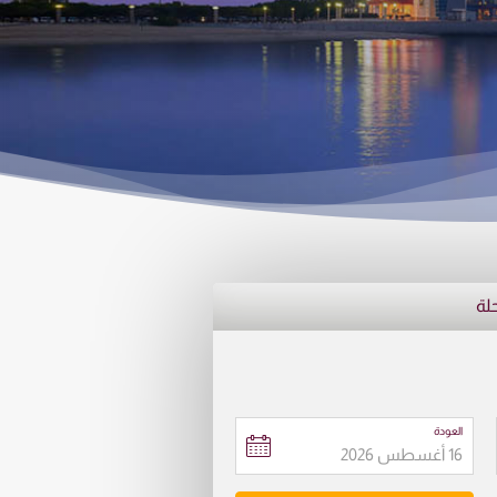
حلة
العودة