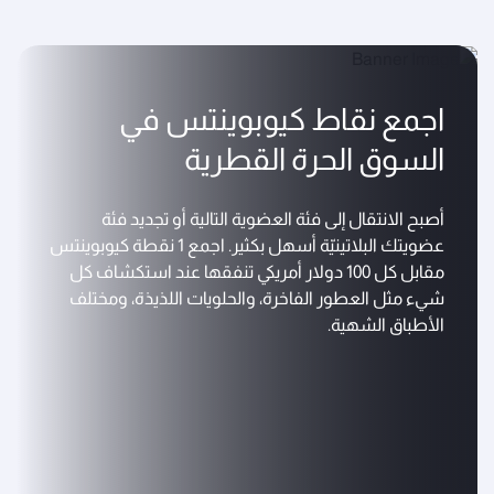
اجمع نقاط كيوبوينتس في
السوق الحرة القطرية
أصبح الانتقال إلى فئة العضوية التالية أو تجديد فئة
عضويتك البلاتينيّة أسهل بكثير. اجمع 1 نقطة كيوبوينتس
مقابل كل 100 دولار أمريكي تنفقها عند استكشاف كل
شيء مثل العطور الفاخرة، والحلويات اللذيذة، ومختلف
الأطباق الشهية.