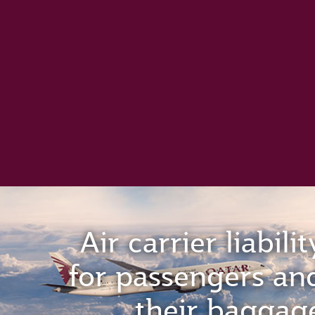
Air carrier liabilit
for passengers an
their baggag