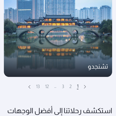
تشنجدو
…
1
13
12
3
2
Next
Prev
استكشف رحلاتنا إلى أفضل الوجهات