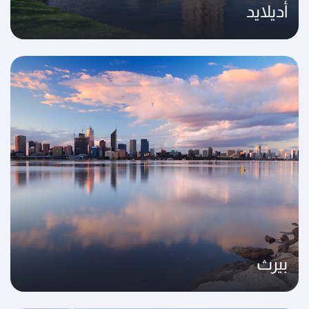
أديلايد
بيرث