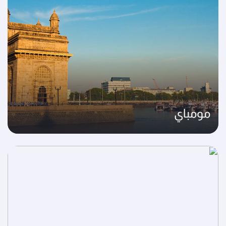
مومباي