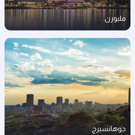
ملبورن
جوهانسبرج