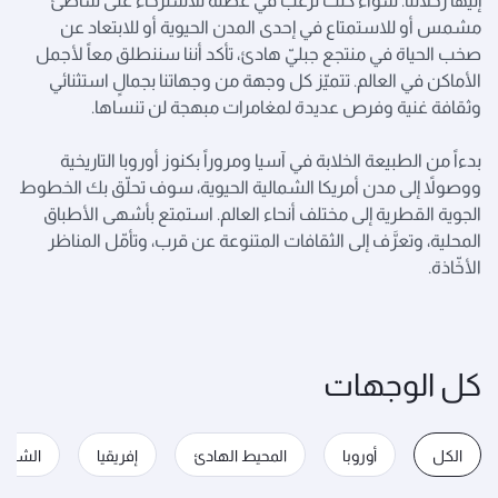
إليها رحلاتنا. سواء كنت ترغب في عطلة للاسترخاء على شاطئ
مشمس أو للاستمتاع في إحدى المدن الحيوية أو للابتعاد عن
صخب الحياة في منتجع جبليّ هادئ، تأكد أننا سننطلق معاً لأجمل
الأماكن في العالم. تتميّز كل وجهة من وجهاتنا بجمالٍ استثنائي
وثقافة غنية وفرص عديدة لمغامرات مبهجة لن تنساها.
بدءاً من الطبيعة الخلابة في آسيا ومروراً بكنوز أوروبا التاريخية
ووصولاً إلى مدن أمريكا الشمالية الحيوية، سوف تحلّق بك الخطوط
الجوية القطرية إلى مختلف أنحاء العالم. استمتع بأشهى الأطباق
المحلية، وتعرَّف إلى الثقافات المتنوعة عن قرب، وتأمّل المناظر
الأخّاذة.
كل الوجهات
الكل
أوروبا
المحيط الهادئ
إفريقيا
الشرق 