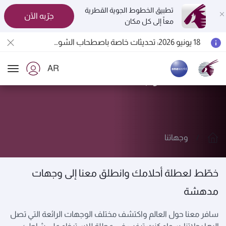
تطبيق الخطوط الجوية القطرية
جرّبه الآن
معاً إلى كل مكان
المسافرون بين الدوحة وأوكلاند على متن الرحلات الجوية رقم QR914 ورقم QR915
18 يونيو 2026: تحديثات خاصة باصطحاب الشواحن المحمولة أثناء السفر
6 أغسطس 2026: الخطوط الجوية القطرية تستأنف رحلاتها الجوية إلى البحرين (BAH) وإربيل (EBL) والكويت (KWI)
AR
الخطوط الجوية القطرية تعزز شبكة وجهاتها العالمية لتشمل ما يزيد عن 160 وجهة
استكشف وجهاتنا
ion
وجهاتنا
خطّط لعطلة أحلامك وانطلق معنا إلى وجهات
مدهشة
سافر معنا حول العالم واكتشف مختلف الوجهات الرائعة التي تصل