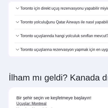
Toronto için direkt uçuş rezervasyonu yapabilir miy
Evet, Qatar Airways Toronto direkt uçuşlar düzenlemekte
Toronto yolculuğunu Qatar Airways ile nasıl yapabil
Qatar Airways ile doğrudan Toronto yönüne uçabilirsin
Toronto uçuşlarında hangi yolculuk sınıfları mevcut
aktarmaların keyfini çıkarabilirsiniz.
Seyahat sınıfı seçenekleri, güzergaha ve uçuşu gerçekle
Toronto uçuşlarına rezervasyon yapmak için en uy
(belirli uçaklarda Qsuite ile) ve Economy Class’ta seyaha
rezervasyon sırasında uçuş ayrıntılarını kontrol edin.
Tercih ettiğiniz seyahat tarihlerinde en uygun fiyatla
ve seyahat sınıflarındaki yer durumuna bağlıdır.
İlham mı geldi? Kanada dı
Bir şehir seçin ve keşfetmeye başlayın!
Uçuşlar: Montreal