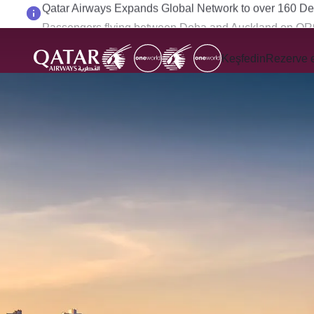
Passengers flying between Doha and Auckland on Q
Keşfedin
Rezerve 