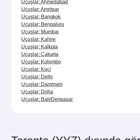
Uçuşlar: Ahmedabad
Uçuşlar: Amritsar
Uçuşlar: Bangkok
Uçuşlar: Bengaluru
Uçuşlar: Mumbai
Uçuşlar: Kahire
Uçuşlar: Kalküta
Uçuşlar: Cakarta
Uçuşlar: Kolombo
Uçuşlar: Koçi
Uçuşlar: Delhi
Uçuşlar: Dammam
Uçuşlar: Doha
Uçuşlar: Bali/Denpasar