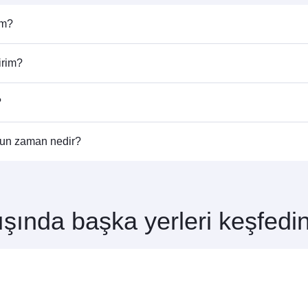
im?
dir. Uçuş saatlerini ve sefer sıklığını öğrenmek için ana sayfa
irim?
iz. Doha üzerinden 150’den fazla destinasyona bağlanabilir, Ha
?
ştiren havayolu şirketine göre değişiklik gösterir. Qatar Airway
gun zaman nedir?
t edebilirsiniz. Ortaklarımız tarafından gerçekleştirilen uçuşlarda
rdan yararlanmak içinToronto uçuş rezervasyonunuzu erkenden ya
şında başka yerleri keşfedi