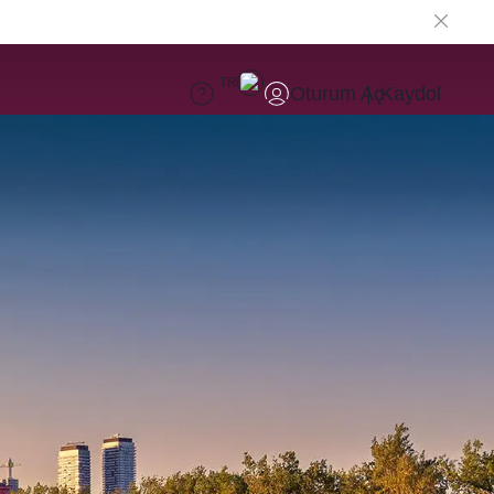
TR
Oturum Aç
Kaydol