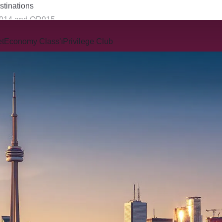
R914 and QR915
et
Economy Class'ı
Privilege Club