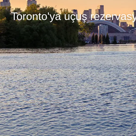
Toronto'ya uçuş rezervas