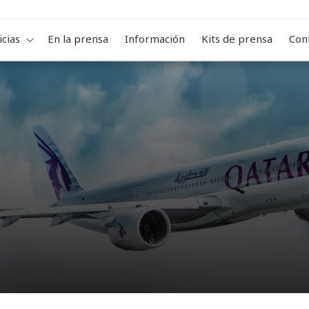
icias
En la prensa
Información
Kits de prensa
Con