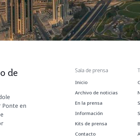
Sala de prensa
T
po de
Inicio
Archivo de noticias
dole
En la prensa
? Ponte en
Información
S
de
or
Kits de prensa
B
Contacto
A