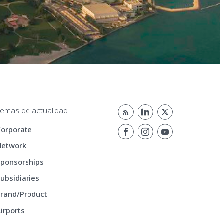
emas de actualidad
Corporate
Network
Sponsorships
ubsidiaries
rand/Product
irports