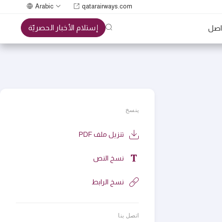
Arabic
qatarairways.com
إستلام الأخبار الحصريّة
واصل
ينسخ
تنزيل ملف PDF
نسخ النص
نسخ الرابط
اتصل بنا