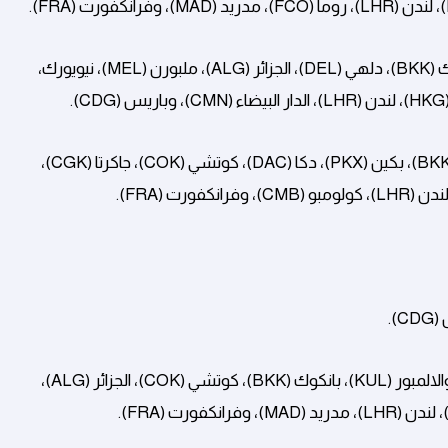
إسطنبول (IST)، دكا (DAC)، كوالالمبور (KUL)، بانكوك (BKK)، دلهي (DEL)، الجزائر (ALG)، ملبورن (MEL)، نيويورك،
بيرث (PER)، مسقط (MCT)، سيول (ICN)، بانكوك (BKK)، بكين (PKX)، دكا (DAC)، كوتشي (COK)، جاكرتا (CGK)،
بيرث (PER)، سيول (ICN)، دكا (DAC)، جدة (JED)، كوالالمبور (KUL)، بانكوك (BKK)، كوتشي (COK)، الجزائر (ALG)،