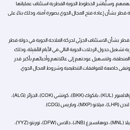
هم. وستُباشر الخطوط الجوية القطرية استئناف عملياتها
ة قطر بشأن إعادة فتح المجال الجوي بصورة آمنة، وذلك بناءً على
لة قطر بشأن الاستئناف الجزئي لحركة الملاحة الجوية في دولة قطر
غيل جدول الرحلات الجوية التالي في الأيام المُقبِلة، وذلك
المنطقة، ولتسهيل عودتهم إلى عائلاتهم وأحبائهم بأكبر قدر
وتبقى خاضعة للموافقات التنظيمية وشروط المجال الجوي.
بيرث (PER)، سيول (ICN)، دكا (DAC)، جدة، (JED)، كوالالمبور (KUL)، بانكوك (BKK)، كوتشي (COK)، الجزائر (ALG)،
الرياض (RUH)، مسقط (MCT)، شنغهاي (PVG)، مانيلا (MNL)، جوهانسبرغ (JNB)، دالاس (DFW)، تورنتو (YYZ)،