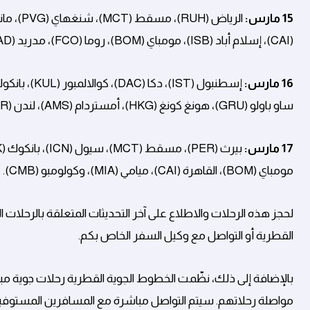
15 مارس:
(CAI)، إسلام أباد (ISB)، مومباي (BOM)، روما (FCO)، مدريد (MAD)، لندن (LHR)، الدار البيضاء (CMN)، وباريس (CDG).
16 مارس:
ساو باولو (GRU)، هونغ كونغ (HKG)، أمستردام (AMS)، لندن (LHR)، وفرانكفورت (FRA).
17 مارس:
مومباي (BOM)، القاهرة (CAI)، ميامي (MIA)، وكولومبو (CMB).
لحجز هذه الرحلات والاطلاع على آخر التحديثات المتعلقة بالرحلات ال
القطرية أو التواصل مع وكيل السفر الخاص بكم.
بالإضافة إلى ذلك، نظّمت الخطوط الجوية القطرية رحلات جوية 
مواصلة رحلاتهم. سيتم التواصل مباشرة مع المسافرين المستوف