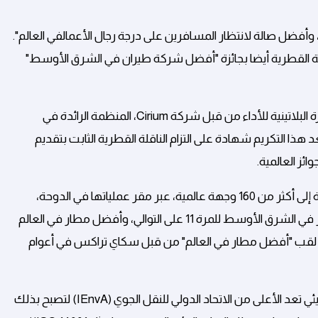
، وأفضل صالة لانتظار المسافرين على درجة رجال الأعمالفي العالم".
ة القطرية أيضا بجائزة "أفضل شركة طيران في الشرق الأوسط"
بالإضافة إلى ذلك، حصدت الخطوط الجوية القطرية مؤخراً على جائزة البلاتينية للأداء من قبل شركة Cirium، المنظمة الرائدة في
عد هذا التكريم شهادة على التزام الناقلة القطرية الثابت بتقديم
ئز العالمية.
وخلال فترة الصيف، تُسيّر الناقلة الوطنية لدولة قطر رحلاتها الجوية إلى أكثر من 160 وجهة عالمية، عبر مقر عملياتها في الدوحة،
مطار حمد الدولي، الذي اختارته شركة سكاي تراكس كأفضل مطار في الشرق الأوسط للمرة 11 على التوالي، وأفضل مطار في العالم
لى لقب "أفضل مطار في العالم" من قبل سكاي تراكس في أعوام
وكانت الخطوط الجوية القطرية قد حصلت على شهادة للتقييم البيئي تعد الأعلى من الاتحاد الدولي للنقل الجوي (IEnvA) لتصبح بذلك