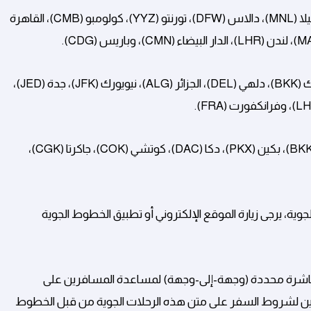
الرياض (RUH)، مسقط (MCT)، شنغهاي (PVG)، مانيلا (MNL)، دالاس (DFW)، تورنتو (YYZ)، كولومبو (CMB)، القاهرة
إسطنبول (IST)، دكا (DAC)، كوالالمبور (KUL)، بانكوك (BKK)، دلهي (DEL)، الجزائر (ALG)، نيويورك (JFK)، جدة (JED)،
بيرث (PER)، مسقط (MCT)، سيول (ICN)، بانكوك (BKK)، بكين (PKX)، دكا (DAC)، كوتشي (COK)، جاكرتا (CGK)،
جوية، يرجى زيارة الموقع الإلكتروني أو تطبيق الخطوط الجوية
مباشرة محددة (وجهة-إلى-وجهة) لمساعدة المسافرين على
ين لشروط السفر على متن هذه الرحلات الجوية من قبل الخطوط