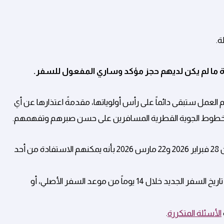
ة.
درة ما لم يكن لديهم حجز مؤكد وساري المفعول للسفر
.
عمل ستبقى دائماً على رأس أولوياتها، مقدمةً اعتذارها عن أي
 الخطوط الجوية القطرية المسافرين على حسن صبرهم وتفهمهم.
كإجراء مستمر، نذكّر المسافرين الذين لديهم حجز مؤكد للسفر بين 28 فبراير 2026 و22 مارس 2026 بأنه يمكنهم الاستفادة من أحد
1 يوماً من موعد السفر الأصلي، أو
الأسئلة المتكررة
.