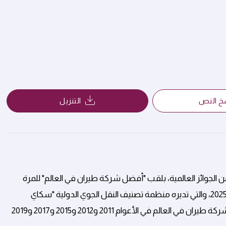
خ النص
التنزيل
 الجوائز العالمية، بلقب "أفضل شركة طيران في العالم" للمرة
التاسعة غير المسبوقة في حفل توزيع جوائز الطيران العالمية لعام 2025، والتي تديره منظمة تصنيف النقل الجوي الدولية "سكاي
تراكس". وكانت الخطوط الجوية القطرية قد حصدت لقب أفضل شركة طيران في العالم في الأعوام 2011 و2012 و2015 و2017 و2019