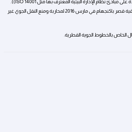
أول شركة طيران في الشرق الأوسط تنال هذه الشهادة المستندة على مبادئ نظام الإدارة البيئية المعترف بها مثل ISO 14001)).
كما وكانت الناقلة القطرية من أولى الشركات التي وقعت على اتفاقية قصر باكنجهام في مارس 2016 لمحاربة ومنع النقل الجوي غير
ال الخاص بالخطوط الجوية القطرية.