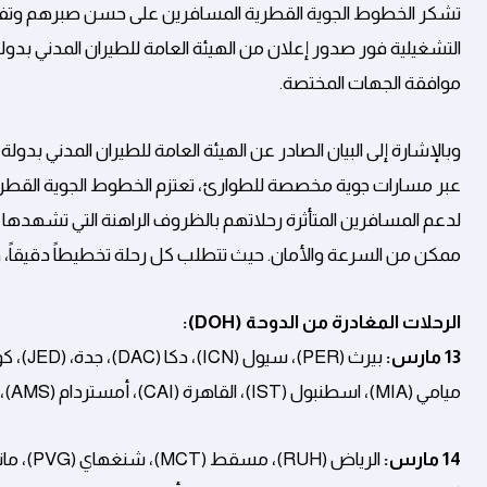
تشكر الخطوط الجوية القطرية المسافرين على حسن صبرهم وتفهم
التشغيلية فور صدور إعلان من الهيئة العامة للطيران المدني بدول
موافقة الجهات المختصة.
وبالإشارة إلى البيان الصادر عن الهيئة العامة للطيران المدني بدو
عبر مسارات جوية مخصصة للطوارئ، تعتزم الخطوط الجوية القطرية تش
لدعم المسافرين المتأثرة رحلاتهم بالظروف الراهنة التي تشهدها 
ممكن من السرعة والأمان. حيث تتطلب كل رحلة تخطيطاً دقيقاً، 
الرحلات المغادرة من الدوحة (DOH):
13 مارس:
ميامي (MIA)، اسطنبول (IST)، القاهرة (CAI)، أمستردام (AMS)، لندن (LHR)، ميلانو (MXP)، وباريس (CDG).
14 مارس: