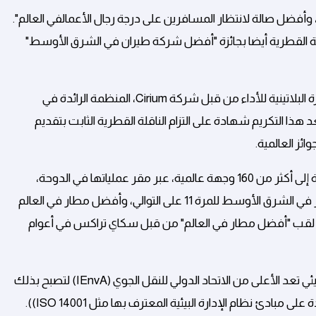
، وأفضل صالة لانتظار المسافرين على درجة رجال الأعمالفي العالم".
ة القطرية أيضا بجائزة "أفضل شركة طيران في الشرق الأوسط"
بالإضافة إلى ذلك، حصدت الخطوط الجوية القطرية مؤخراً على جائزة البلاتينية للأداء من قبل شركة Cirium، المنظمة الرائدة في
عد هذا التكريم شهادة على التزام الناقلة القطرية الثابت بتقديم
ئز العالمية.
وخلال فترة الصيف، تُسيّر الناقلة الوطنية لدولة قطر رحلاتها الجوية إلى أكثر من 160 وجهة عالمية، عبر مقر عملياتها في الدوحة،
مطار حمد الدولي، الذي اختارته شركة سكاي تراكس كأفضل مطار في الشرق الأوسط للمرة 11 على التوالي، وأفضل مطار في العالم
لى لقب "أفضل مطار في العالم" من قبل سكاي تراكس في أعوام
وكانت الخطوط الجوية القطرية قد حصلت على شهادة للتقييم البيئي تعد الأعلى من الاتحاد الدولي للنقل الجوي (IEnvA) لتصبح بذلك
أول شركة طيران في الشرق الأوسط تنال هذه الشهادة المستندة على مبادئ نظام الإدارة البيئية المعترف بها مثل ISO 14001)).