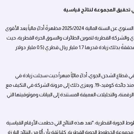
أصدرت مجموعة الخطوط الجوية القطرية تقريرها السنوي عن السنة المالية 2025/2024 مظهرةً أداءً مالياً يعد الأقوى
 والشركة القطرية لتموين الطائرات والسوق الحرة القطرية، حيث
بلغ صافي الأرباح 7.85 مليار ريال قطري (2.15 مليار دولار أمريكي)، محققةً بذلك زيادة قدرها 1.7 مليار ريال قطري (0.5 مليار دولار
ي قطاع الشحن الجوي، أداءً ماليّاً مبهراً حيث سجلت زيادة في
الإيرادات بلغت نسبتها 17 بالمئة، محققةً بذلك أرباحاً تعدّ الأفضل منذ جائحة كوفيد-19. ويعزى ذلك إلى مرونة الشركة في التكيف مع
منة، والتحليلات العميقة المستندة إلى البيانات وموثوقيتها التي
وط الجوية القطرية: "تعد هذه النتائج التي حطمت الأرقام القياسية
جموعة الخطوط الجوية القطرية. كلنا ثقة بأن أيّا من النتائج البارزة