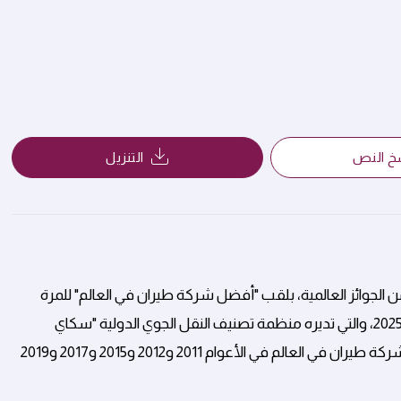
خ النص
التنزيل
 الجوائز العالمية، بلقب "أفضل شركة طيران في العالم" للمرة
التاسعة غير المسبوقة في حفل توزيع جوائز الطيران العالمية لعام 2025، والتي تديره منظمة تصنيف النقل الجوي الدولية "سكاي
تراكس". وكانت الخطوط الجوية القطرية قد حصدت لقب أفضل شركة طيران في العالم في الأعوام 2011 و2012 و2015 و2017 و2019