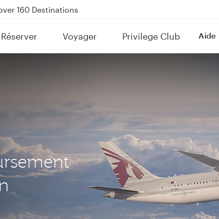
kland on QR914 and QR915
Power Banks
Réserver
Voyager
Privilege Club
Aide
tion to Bahrain (BAH), Erbil (EBL), and Kuwait (KWI)
over 160 Destinations
ursement
on