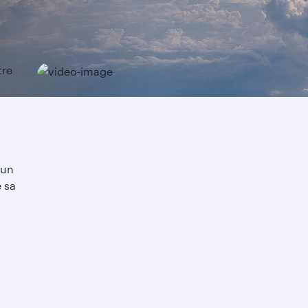
tre
'un
 sa