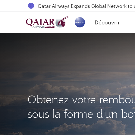
Passengers flying between Doha and Auc
18 June 2026: Updates on Travelling with 
Découvrir
6 August 2026: Qatar Airways flight resump
(active)
Qatar Airways Expands Global Network to 
Obtenez votre rembo
sous la forme d'un b