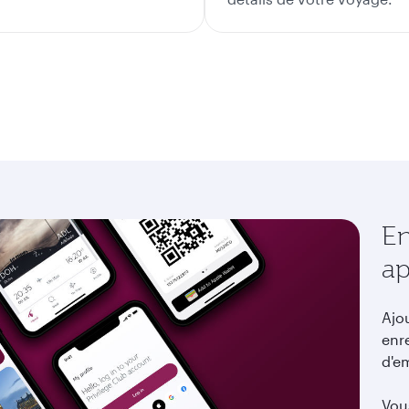
En
ap
Ajo
enre
d'e
Vou