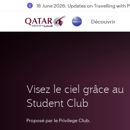
18 June 2026: Updates on Travelling with 
6 August 2026: Qatar Airways flight resump
Découvrir
Qatar Airways Expands Global Network to 
(active)
Visez le ciel grâce au
Student Club
Proposé par le Privilege Club.