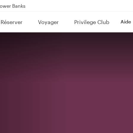
Power Banks
tion to Bahrain (BAH), Erbil (EBL), and Kuwait (KWI)
Réserver
Voyager
Privilege Club
Aide
over 160 Destinations