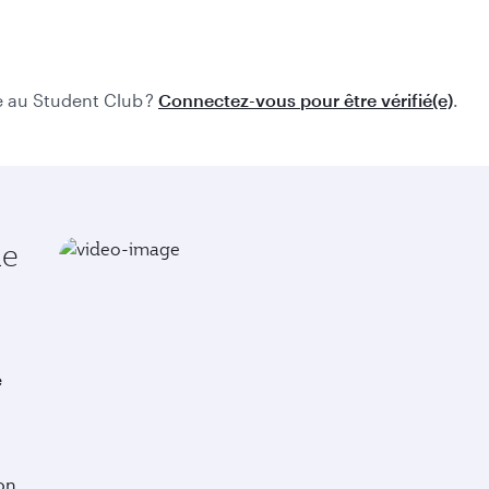
e au Student Club ?
Connectez-vous pour être vérifié(e)
.
de
e
on