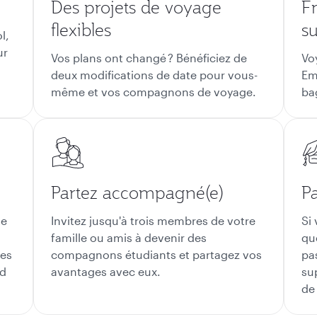
Des projets de voyage
F
flexibles
s
l,
ur
Vos plans ont changé ? Bénéficiez de
Vo
deux modifications de date pour vous-
Em
même et vos compagnons de voyage.
bag
Partez accompagné(e)
P
te
Invitez jusqu'à trois membres de votre
Si
s
famille ou amis à devenir des
qu
ées
compagnons étudiants et partagez vos
pa
rd
avantages avec eux.
su
de