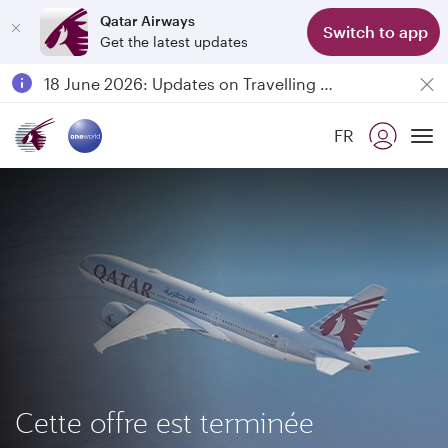
Qatar Airways
Switch to app
Get the latest updates
Passengers flying between Doha and Auckland on QR914 and QR915
18 June 2026: Updates on Travelling with Power Banks
6 August 2026: Qatar Airways flight resumption to Bahrain (BAH), Erbil (EBL), and Kuwait (KWI)
FR
Qatar Airways Expands Global Network to over 160 Destinations
To
Cette offre est terminée