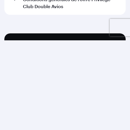
Club Double Avios
Ne manquez jamais nos offres
Abonnez-vous et soyez parmi les premiers à
recevoir nos offres exclusives.
Adresse email