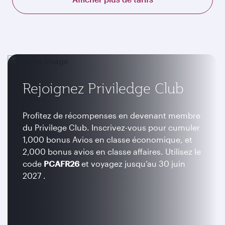
Rejoignez Priviledge Club
Profitez de récompenses en devenant membre
du Privilege Club. Inscrivez-vous pour cumuler
1,000 bonus Avios en classe économique, et
2,000 bonus avios en classe affaires. Utilisez le
code
PCAFR26
et voyagez jusqu’au 30 juin
2027 .