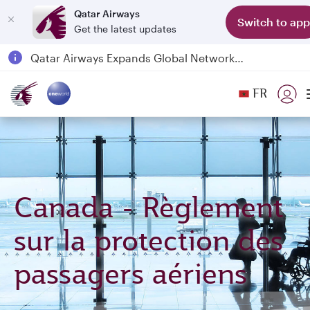
Qatar Airways
Switch to app
Get the latest updates
Passengers flying between Doha and Auckland on QR914 and QR915
18 June 2026: Updates on Travelling with Power Banks
6 August 2026: Qatar Airways flight resumption to Bahrain (BAH), Erbil (EBL), and Kuwait (KWI)
FR
Qatar Airways Expands Global Network to over 160 Destinations
Canada - Règlement
sur la protection des
passagers aériens