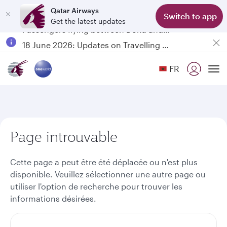
Qatar Airways
Switch to app
Get the latest updates
Passengers flying between Doha and Auckland on QR914 and QR915
18 June 2026: Updates on Travelling with Power Banks
6 August 2026: Qatar Airways flight resumption to Bahrain (BAH), Erbil (EBL), and Kuwait (KWI)
FR
Qatar Airways Expands Global Network to over 160 Destinations
To
Page introuvable
Cette page a peut être été déplacée ou n'est plus
disponible. Veuillez sélectionner une autre page ou
utiliser l'option de recherche pour trouver les
informations désirées.