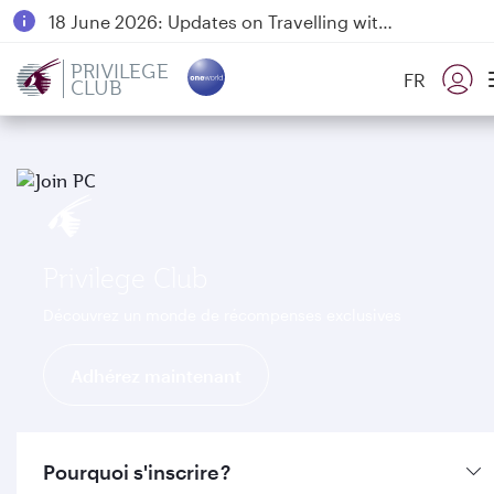
18 June 2026: Updates on Travelling with Power Banks
6 August 2026: Qatar Airways flight resumption to Bahrain (BAH), Erbil (EBL), and Kuwait (KWI)
PRIVILEGE
FR
CLUB
Qatar Airways Expands Global Network to over 160 Destinations
Privilege Club
Découvrez un monde de récompenses exclusives
Adhérez maintenant
Pourquoi s'inscrire ?