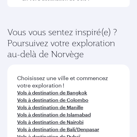
opérant le vol. Sur les vols opérés par Qatar
Airways, vous pouvez voyager en Classe
Réservez votre vol à destination de Oslo
Affaires (avec la Qsuite sur certains appareils) et
suffisamment à l'avance pour bénéficier des
en Classe Économique. Les classes de voyage
meilleurs tarifs aux dates de votre choix. Les
Vous vous sentez inspiré(e) ?
disponibles peuvent varier sur les vols opérés
tarifs varient en fonction de la demande
Poursuivez votre exploration
par nos partenaires. Veuillez vérifier les détails
saisonnière, de la popularité de l'itinéraire et de
du vol au moment de la réservation.
la disponibilité des classes de voyage.
au-delà de Norvège
Choisissez une ville et commencez
votre exploration !
Vols à destination de Bangkok
Vols à destination de Colombo
Vols à destination de Manille
Vols à destination de Islamabad
Vols à destination de Nairobi
Vols à destination de Bali/Denpasar
Vols à destination de Dubaï