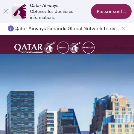
Qatar Airways
Passer sur l'appl
Obtenez les dernières
informations
Passengers flying between Doha and Auckland on QR914 and QR915
Découvrir
Réserve