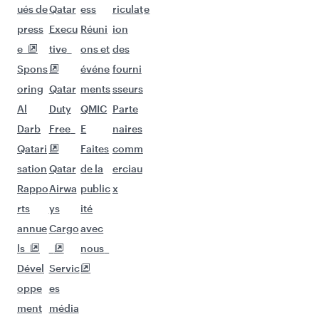
ués de
Qatar
ess
riculat
e
press
Execu
Réuni
ion
e
tive
ons et
des
Spons
événe
fourni
oring
Qatar
ments
sseurs
Al
Duty
QMIC
Parte
Darb
Free
E
naires
Qatari
Faites
comm
sation
Qatar
de la
erciau
Rappo
Airwa
public
x
rts
ys
ité
annue
Cargo
avec
ls
nous
Dével
Servic
oppe
es
ment
média