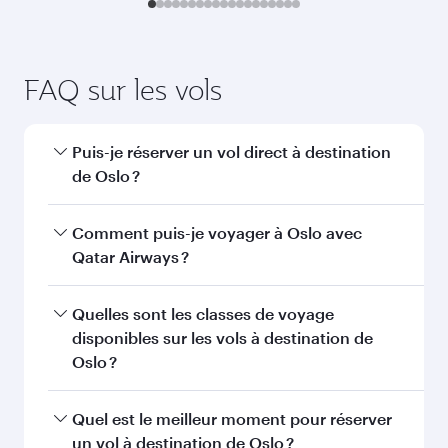
FAQ sur les vols
Puis-je réserver un vol direct à destination
de Oslo ?
Oui, Qatar Airways opère des vols directs vers
Comment puis-je voyager à Oslo avec
Oslo. Recherchez les vols depuis notre page
Qatar Airways ?
d'accueil pour trouver les horaires et la
fréquence des vols.
Vous pouvez voyager directement à Oslo avec
Quelles sont les classes de voyage
Qatar Airways. Nous desservons plus de 150
disponibles sur les vols à destination de
destinations via Doha, avec des
Oslo ?
correspondances fluides et efficaces à
l'Aéroport International Hamad.
La disponibilité des classes de voyage dépend
Quel est le meilleur moment pour réserver
de l'itinéraire et de la compagnie aérienne
un vol à destination de Oslo ?