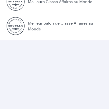
Meilleure Classe Affaires au Monde
Meilleur Salon de Classe Affaires au
Monde
Meilleure Compagnie Aérienne du Moyen-
Orient
Politique cookies
Légal
Confidentialité
Accessibilité
Plan du site
Cookie Consent
Qatar Airways. Tous droits réservés