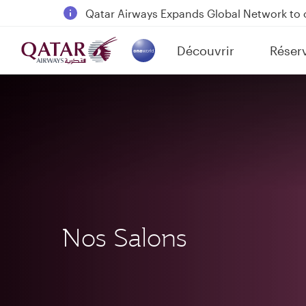
18 June 2026: Updates on Travelling with 
6 August 2026: Qatar Airways flight resump
Découvrir
Réser
Qatar Airways Expands Global Network to 
(active)
Nos Salons