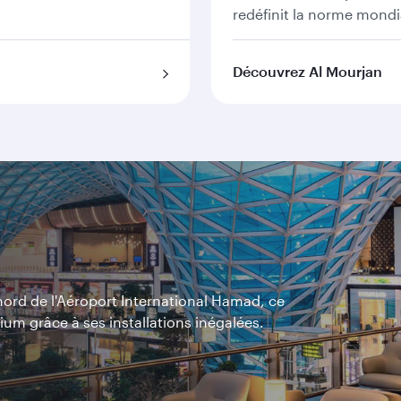
redéfinit la norme mondi
Découvrez Al Mourjan
nord de l'Aéroport International Hamad, ce
ium grâce à ses installations inégalées.