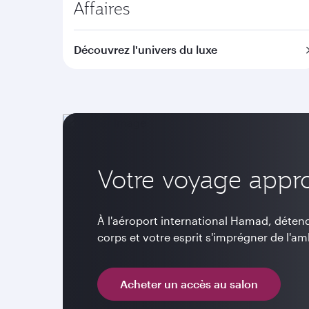
Affaires
Découvrez l'univers du luxe
Votre voyage appr
À l'aéroport international Hamad, déten
corps et votre esprit s'imprégner de l'a
Acheter un accès au salon