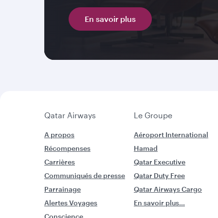
En savoir plus
Qatar Airways
Le Groupe
A propos
Aéroport International
Récompenses
Hamad
Carrières
Qatar Executive
Communiqués de presse
Qatar Duty Free
Parrainage
Qatar Airways Cargo
Alertes Voyages
En savoir plus...
Conscience