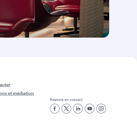
acter
ons et médiation
Restons en contact