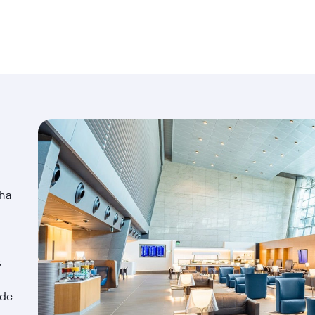
aha
s
 de