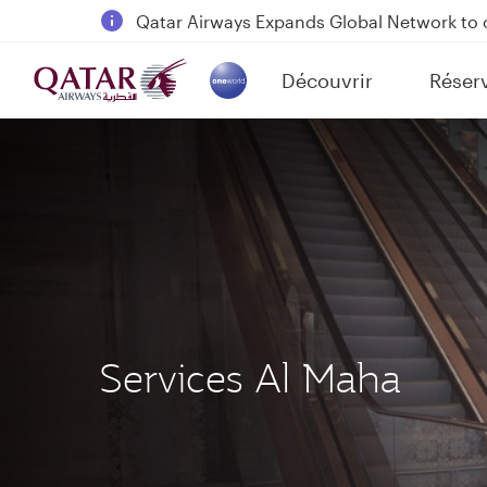
Passengers flying between Doha and Auc
18 June 2026: Updates on Travelling with 
6 August 2026: Qatar Airways flight resump
Découvrir
Réser
(active)
Qatar Airways Expands Global Network to 
Services Al Maha