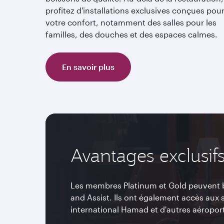
profitez d'installations exclusives conçues pou
votre confort, notamment des salles pour les
familles, des douches et des espaces calmes.
En savoir plus
Avantages exclusifs
Les membres Platinum et Gold peuvent b
and Assist. Ils ont également accès aux s
international Hamad et d'autres aéropor