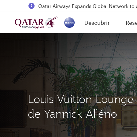
18 June 2026: Updates on Travelling with 
6 August 2026: Qatar Airways flight resump
Descubrir
Res
Qatar Airways Expands Global Network to 
(active)
Louis Vuitton Lounge
de Yannick Alléno