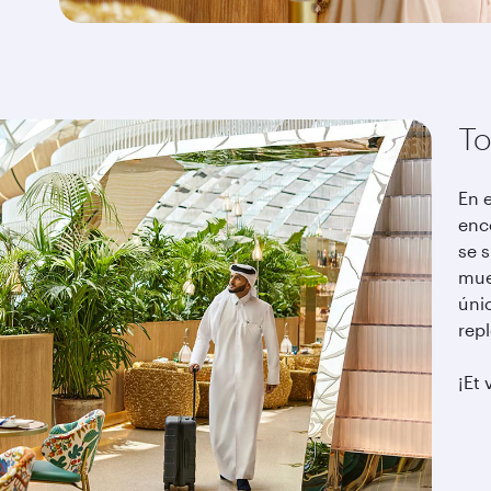
To
En 
enc
se 
mue
únic
rep
¡Et 