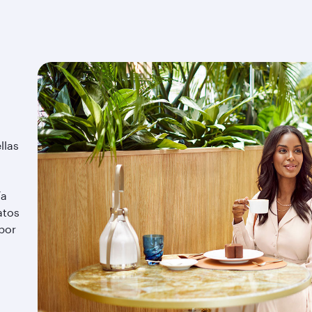
llas
ía
atos
por
!