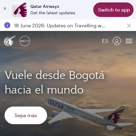
Qatar Airways
Switch to app
Get the latest updates
Passengers flying between Doha and Auckland on QR914 and QR915
18 June 2026: Updates on Travelling with Power Banks
6 August 2026: Qatar Airways flight resumption to Bahrain (BAH), Erbil (EBL), and Kuwait (KWI)
ES
Qatar Airways Expands Global Network to over 160 Destinations
To
Vuele desde Bogotá
hacia el mundo
Sepa más