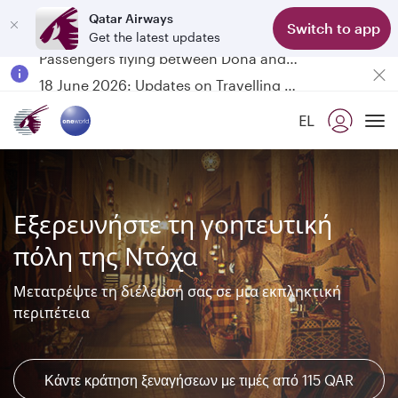
Qatar Airways
Switch to app
Get the latest updates
Passengers flying between Doha and Auckland on QR914 and QR915
18 June 2026: Updates on Travelling with Power Banks
Qatar Airways Expands Global Network to over 160 Destinations
EL
To
Εξερευνήστε τη γοητευτική
πόλη της Ντόχα
Μετατρέψτε τη διέλευσή σας σε μια εκπληκτική
περιπέτεια
Κάντε κράτηση ξεναγήσεων με τιμές από 115 QAR