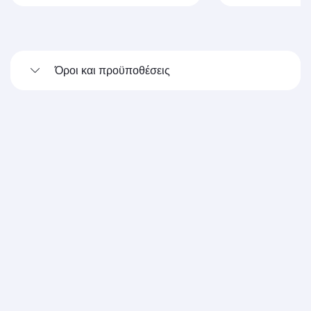
Όροι και προϋποθέσεις
Qatar Airways
Σχετικά με την Qatar Airways
Βραβεύσεις
Καριέρες
Δελτία τύπου
Χορηγίες