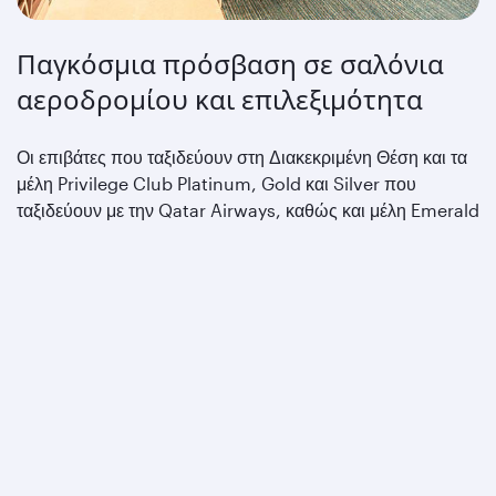
Παγκόσμια πρόσβαση σε σαλόνια
αεροδρομίου και επιλεξιμότητα
Οι επιβάτες που ταξιδεύουν στη Διακεκριμένη Θέση και τα
μέλη Privilege Club Platinum, Gold και Silver που
ταξιδεύουν με την Qatar Airways, καθώς και μέλη Emerald
και Sapphire της oneworld που ταξιδεύουν σε
οποιαδήποτε πτήση oneworld, μπορούν να
απολαμβάνουν κορυφαίες εγκαταστάσεις Διακεκριμένων
Σαλονιών σε αεροδρόμια σε ολόκληρο τον κόσμο.
Βρείτε το σαλόνι που σας ταιριάζει