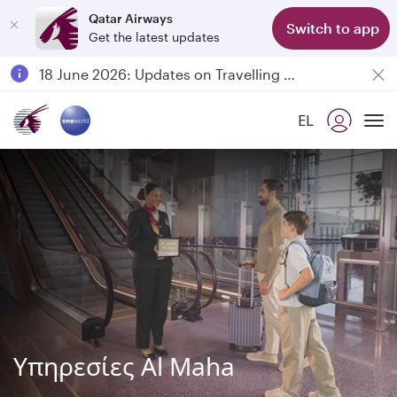
Qatar Airways
Switch to app
Get the latest updates
Passengers flying between Doha and Auckland on QR914 and QR915
18 June 2026: Updates on Travelling with Power Banks
Qatar Airways Expands Global Network to over 160 Destinations
EL
To
Υπηρεσίες Al Maha