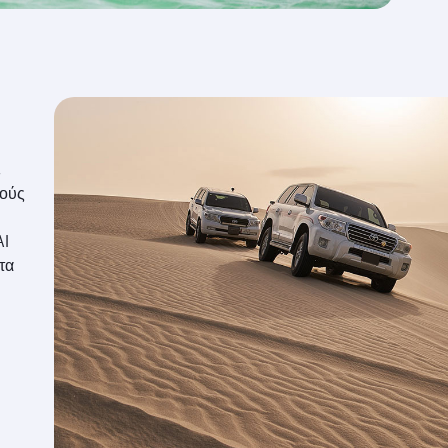
,
κούς
Al
τα