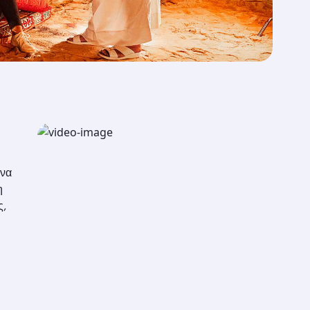
ένα
η
ς,