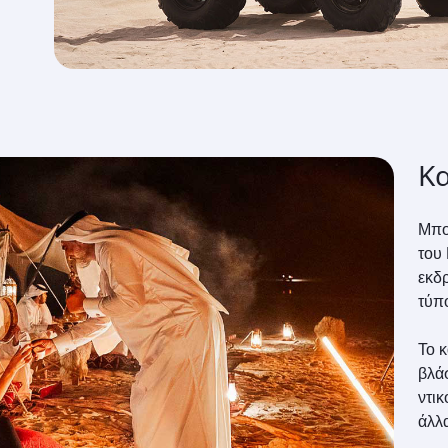
Κ
Μπο
του 
εκδ
τύπο
Το κ
βλάσ
ντικ
άλλ