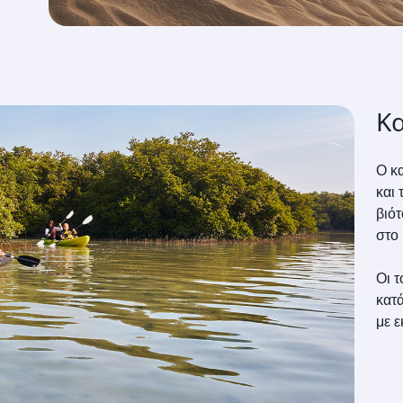
Κα
Ο κα
και
βιό
στο 
Οι τ
κατά
με 