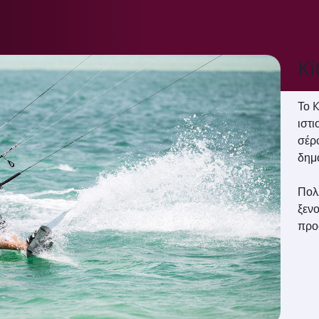
Ki
Το K
ιστ
σέρφ
δημ
Πολλ
ξενο
προ