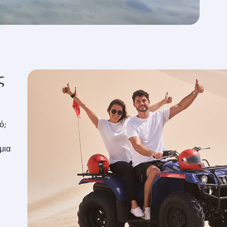
ς
ό;
μια