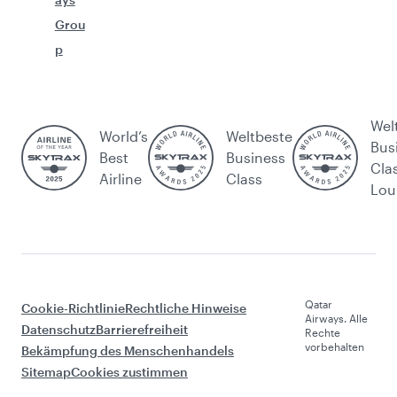
Grou
p
Wel
World’s
Weltbeste
Bus
Best
Business
Cla
Airline
Class
Lou
Qatar
Cookie-Richtlinie
Rechtliche Hinweise
Airways. Alle
Datenschutz
Barrierefreiheit
Rechte
vorbehalten
Bekämpfung des Menschenhandels
Sitemap
Cookies zustimmen