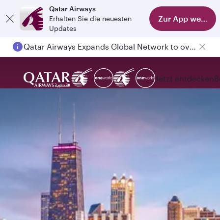
Qatar Airways
Zur App wechse
Erhalten Sie die neuesten
Updates
Qatar Airways Expands Global Network to over 160 Destinations
Passengers flying between Doha and Auckland on QR914 and QR915
Jetzt entdecken
B