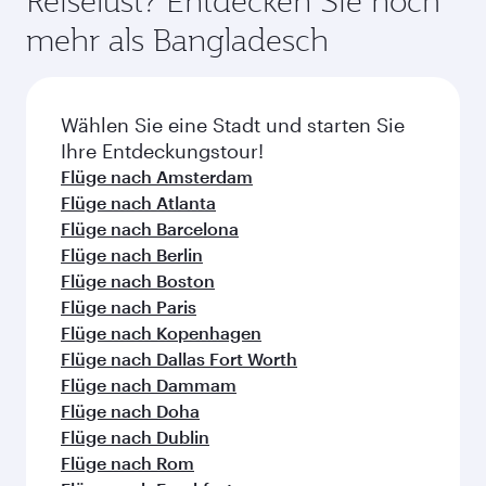
Reiselust? Entdecken Sie noch
ausgewählten Flugzeugen) und der Economy
Flugpreise variieren je nach Nachfrage, Strecke
mehr als Bangladesch
Class reisen. Auf von Partner-Airlines
und Verfügbarkeit der Kabinenklasse.
durchgeführten Flügen können die verfügbaren
Beförderungsklassen abweichen - bitte
überprüfen Sie zum Zeitpunkt der Buchung die
Wählen Sie eine Stadt und starten Sie
jeweiligen Einzelheiten zu den Flügen.
Ihre Entdeckungstour!
Flüge nach Amsterdam
Flüge nach Atlanta
Flüge nach Barcelona
Flüge nach Berlin
Flüge nach Boston
Flüge nach Paris
Flüge nach Kopenhagen
Flüge nach Dallas Fort Worth
Flüge nach Dammam
Flüge nach Doha
Flüge nach Dublin
Flüge nach Rom