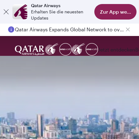
Qatar Airways
Zur App wechse
Erhalten Sie die neuesten
Updates
Qatar Airways Expands Global Network to over 160 Destinations
Jetzt entdecken
B