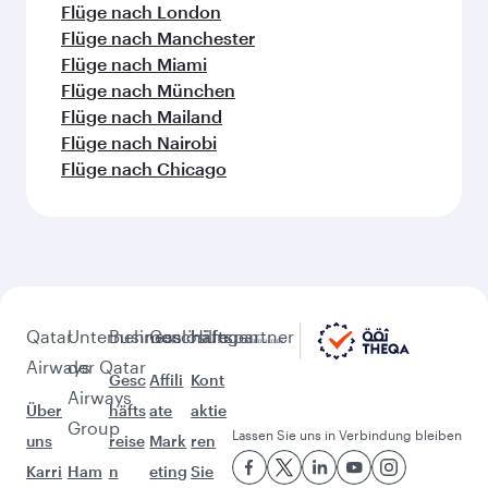
Flüge nach London
Flüge nach Manchester
Flüge nach Miami
Flüge nach München
Flüge nach Mailand
Flüge nach Nairobi
Flüge nach Chicago
Qatar
Unternehmen
Businesslösungen
Geschäftspartner
Hilfe
Airways
der Qatar
Gesc
Affili
Kont
Airways
Über
häfts
ate
aktie
Group
Lassen Sie uns in Verbindung bleiben
uns
reise
Mark
ren
Karri
Ham
n
eting
Sie