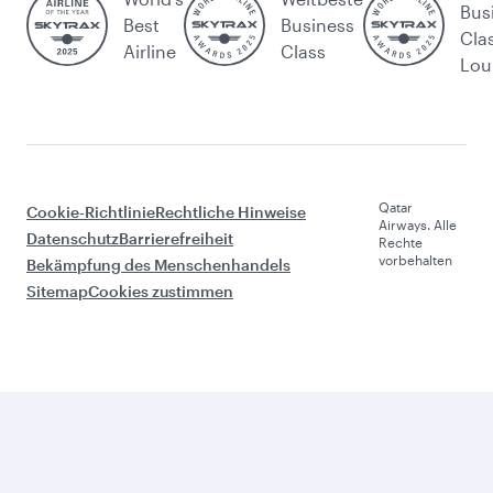
Bus
Best
Business
Cla
Airline
Class
Lou
Qatar
Cookie-Richtlinie
Rechtliche Hinweise
Airways. Alle
Datenschutz
Barrierefreiheit
Rechte
vorbehalten
Bekämpfung des Menschenhandels
Sitemap
Cookies zustimmen