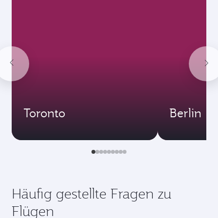
829,91
EUR
Dezember
874,91
EUR
Januar
843,21
EUR
Die angezeigten Preise beziehen sich auf
Hin- und Rückflug für einen Passagier.
Flugsuche