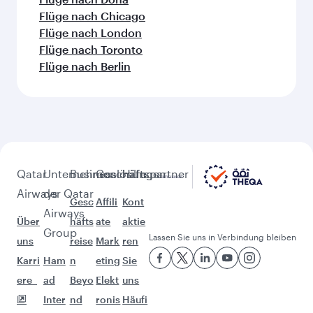
Flüge nach Hyderabad
Flüge nach Kochi
Flüge nach Kalkutta
Flüge nach Atlanta
Flüge nach Dallas Fort Worth
Flüge nach Montreal
Flüge nach Los Angeles
Flüge nach Washington, D.C.
Flüge nach Houston
Flüge nach San Francisco
Weitere sehenswerte Orte im
Anschluss an Ahmedabad
(AMD)