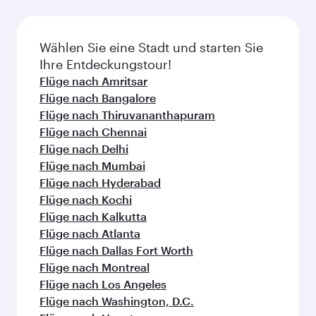
Häufig gestellte Fragen zu
Flügen
Gibt es Direktflüge nach Ahmedabad?
Ja, Qatar Airways betreibt Direktflüge nach
Wie kann ich mit Qatar Airways nach
Ahmedabad. Flugpläne und -frequenzen finden
Ahmedabad fliegen?
Sie auf unserer Website.
Mit Qatar Airways können Sie direkt nach
Welche Beförderungsklassen sind auf
Ahmedabad fliegen. Wir bringen Sie via Doha zu
Flügen nach Ahmedabad verfügbar?
über 150 Reisezielen und bieten Ihnen einen
reibungslosen und effizienten Transit am