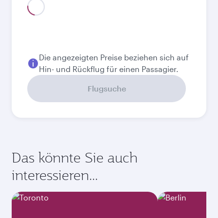
August
712,65
EUR
Bestpreis
September
586,65
EUR
Oktober
882,65
EUR
November