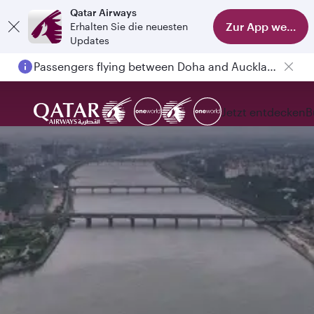
Qatar Airways
Zur App wechse
Erhalten Sie die neuesten
Updates
Passengers flying between Doha and Auckland on QR914 and QR915
Jetzt entdecken
B