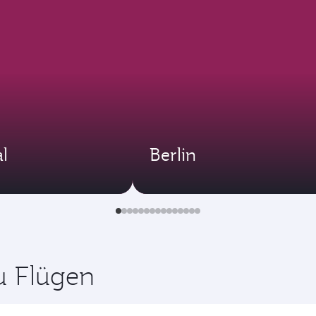
l
Berlin
zu Flügen