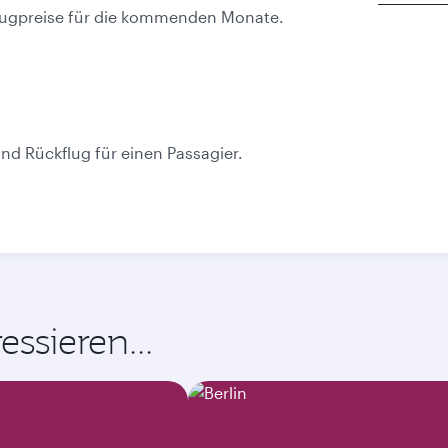
 Flugpreise für die kommenden Monate.
Bestpreis
Oktober
November
522,06
523,12
EUR
EUR
und Rückflug für einen Passagier.
ssieren...