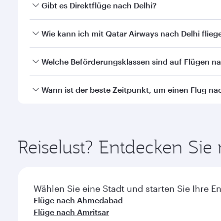
Gibt es Direktflüge nach Delhi?
Ja, Qatar Airways betreibt Direktflüge nach Delhi. 
Wie kann ich mit Qatar Airways nach Delhi flieg
Mit Qatar Airways können Sie direkt nach Delhi flie
Welche Beförderungsklassen sind auf Flügen na
Transit am Hamad International Airport.
Die Verfügbarkeit einzelner Beförderungsklassen i
Wann ist der beste Zeitpunkt, um einen Flug na
durchgeführten Flügen können Sie auch in der Busi
Airlines durchgeführten Flügen können die verfügb
Buchen Sie Ihren Flug nach Delhi frühzeitig, um vo
Einzelheiten zu den Flügen.
Nachfrage, Strecke und Verfügbarkeit der Kabinenk
Reiselust? Entdecken Sie
Wählen Sie eine Stadt und starten Sie Ihre E
Flüge nach Ahmedabad
Flüge nach Amritsar