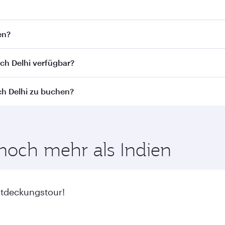
Flugpläne und -frequenzen finden Sie auf unserer Website.
en?
gen. Wir bringen Sie via Doha zu über 150 Reisezielen und b
ch Delhi verfügbar?
st von der jeweiligen Flugstrecke und der durchführenden F
ch Delhi zu buchen?
ness Class (einschl. Qsuite in ausgewählten Flugzeugen) u
aren Beförderungsklassen abweichen - bitte überprüfen Si
n den günstigsten Flugpreisen zu Ihren bevorzugten Reiseter
lasse.
 noch mehr als Indien
ntdeckungstour!