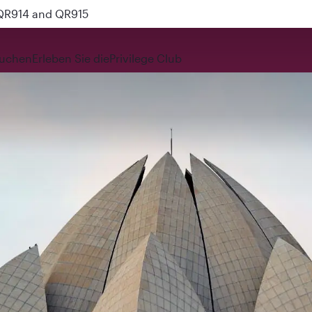
 QR914 and QR915
uchen
Erleben Sie die
Privilege Club