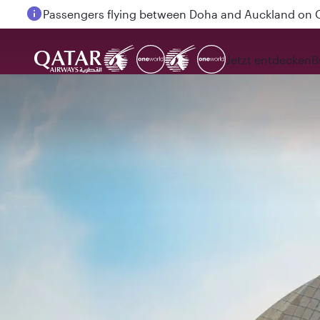
Passengers flying between Doha and Auckland on
Jetzt entdecken
B