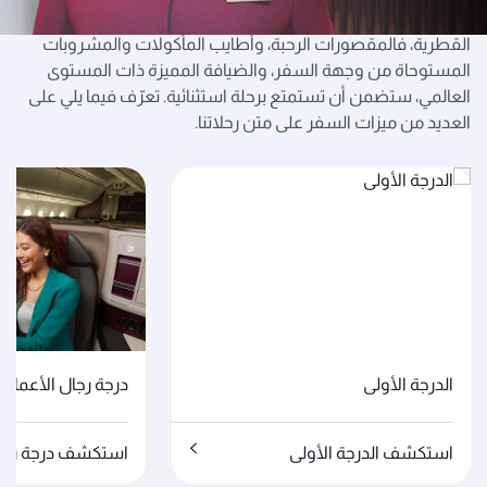
استعد لتجربة سفر لا تُضاهى عندما تحلّق مع الخطوط الجوية
القطرية، فالمقصورات الرحبة، وأطايب المأكولات والمشروبات
المستوحاة من وجهة السفر، والضيافة المميزة ذات المستوى
العالمي، ستضمن أن تستمتع برحلة استثنائية. تعرّف فيما يلي على
العديد من ميزات السفر على متن رحلاتنا.
الدرجة الأولى
درجة رجال الأعمال
استكشف الدرجة الأولى
استكشف درجة رجال