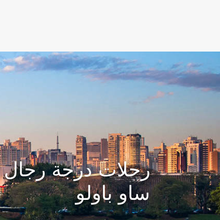
(active)
رحلات درجة رجال ا
ساو باولو