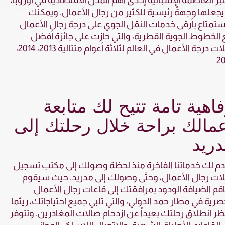
بر العاصمة الإسبانية إحدى أهم المدن الاقتصادية في أوروبا،
يجعلها وجهةً رئيسية للكثير من رجال الأعمال. ويمكنك
ستمتاع بأرقى خدمات النقل الجوي على درجة رجال الأعمال
الخطوط الجوية القطرية، والتي حازت على جائزة أفضل
رحلات درجة الأعمال في العالم لثلاثة أعوام متتالية 2013، 2014،
20
اهية تامة تتيح لك متابعة
مالك براحة خلال رحلتك إلى
ريد
م لك خدماتنا الفاخرة منذ لحظة وصولك إلى مكتب تسجيل
ات رجال الأعمال، وحتّى وصولك إلى مدريد. حيث سيقوم
م الضيافة الودود بمرافقتك إلى قاعات رجال الأعمال
صرية في مطار حمد الدولي، والتي تلبي جميع احتياجاتك، ريثما
ظر انطلاق رحلتك بعيداً عن ازدحام صالات المغادرين. وتتوفر