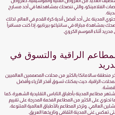
تضيف العديد من العروض الفنية والموسيقية، كعروض
ات الفلامينكو، والتي ننصحك بمشاهدتها في أحد مسارح
دينة.
توي المدينة على أحد أفضل أندية كرة القدم في العالم، لذلك
حك بمشاهدة مباراة في سانتياغو بيرنابيو، إذا كنت مسافراً
 مدريد أثناء الموسم الكروي.
مطاعم الراقية والتسوق في
ريد
ر منطقة سالامانكا بالكثير من محلات المصممين العالميين
محلات الراقية، حيث يمكنك تسوق أفخر الأزياء وأفضل
أقمشة.
تهر مطاعم المدينة بأطباق التاباس التقليدية الشهيرة، كما
ها تحتوي على الكثير من المطاعم الفخمة المدرجة على تقييم
لين العالمي. وتزخر المطاعم بالأطباق العالمية المتنوعة،
تي تعكس غنى المدينة الثقافي وتاريخها العريق.