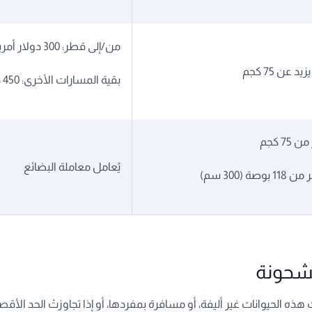
من/إلى قطر: 300 دولار أمريكي/390 دولاراً كندياً
بقية المسارات الأخرى: 450 دولاراً أمريكياً/590 دولاراً كندياً
7 كجم
يُعامل معاملة البضائع
ة (300 سم)
مشحونة