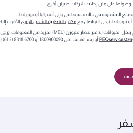
د وصولها على متن رحلات شركات طيران أخرى.
البضائع المشحونة في حالة سفرها من وإلى أستراليا أو نيوزيلندا.
 نيوزيلندا، يُرجى التواصل مع
مكتب القطرية للشحن الجوي
الأقرب إليك
يُرجى العلم أنه عند السفر إلى أستراليا لا يُسمح بنقل الحيو
PEQservices@agr
أو رقم الهاتف على 1800900090 أو 6700 8318 (3 61) (من خارج أستراليا)
حونة
سفر