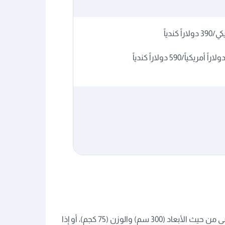
يجب نقل الحيوانات مع البضائع المشحونة إذا كانت هذه الحيوانات غير أليفة، أو مسافرة بمفردها، أو إذا تجاوزتْ الحد الأقصى من حيث الأبعاد (300 سم) والوزن (75 كجم)، أو إذا