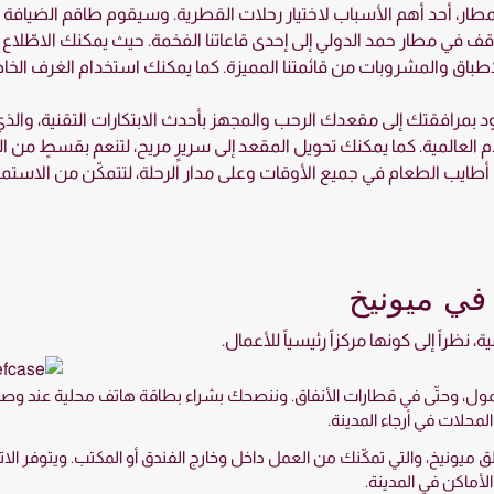
طار، أحد أهم الأسباب لاختيار رحلات القطرية. وسيقوم طاقم الضيافة ال
 في مطار حمد الدولي إلى إحدى قاعاتنا الفخمة. حيث يمكنك الاطّلاع
الاطباق والمشروبات من قائمتنا المميزة. كما يمكنك استخدام الغرف الخ
ود بمرافقتك إلى مقعدك الرحب والمجهز بأحدث الابتكارات التقنية، وال
م العالمية. كما يمكنك تحويل المقعد إلى سريرٍ مريح، لتنعم بقسطٍ من ال
من أطايب الطعام في جميع الأوقات وعلى مدار الرحلة، لتتمكّن من الاستمت
 في ميونيخ
 نظراً إلى كونها مركزاً رئيسياً للأعمال.
حمول، وحتّى في قطارات الأنفاق. وننصحك بشراء بطاقة هاتف محلية عند وصولك
محلات في أرجاء المدينة.
ق ميونيخ، والتي تمكّنك من العمل داخل وخارج الفندق أو المكتب. ويتوفر ا