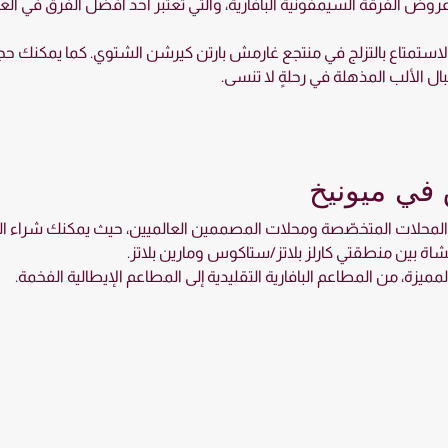
 الفرقة السيمفونية البافارية، والتي تعتبر أحد أفضل الفرق في الع
لاستمتاع بالتزلج في منتجع غارمش بارتن كيرشن الشتوي. كما يمكنك حجز
ال الألب المذهلة في رحلةٍ لا تنسى.
 في ميونيخ
، والمحلات المتخصّصة ومحلات المصممين العالميين، حيث يمكنك شراء الهد
ة بين منطقتي كارلز بلاتز/ستاكوس ومارين بلاتز.
مميزة، من المطاعم البافارية التقليدية إلى المطاعم الإيطالية الفخمة.