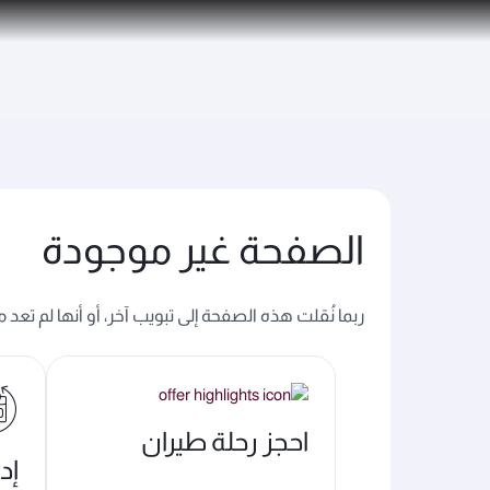
(active)
6 أغسطس 2026: الخطوط الجوية القطرية تستأنف رحلاتها الجوية إلى البحرين (BAH) وإربيل (EBL) والكويت (KWI)
الصفحة غير موجودة
ربما نُقلت هذه الصفحة إلى تبويب آخر، أو أنها لم تعد
احجز رحلة طيران
إد