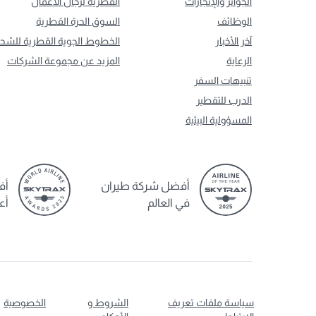
الجوائز والإنجازات
القطرية لرجال الأعمال
الوظائف
السوق الحرة القطرية
آخر الأخبار
الخطوط الجوية القطرية للشح
الرعاية
المزيد عن مجموعة الشركات
تنبيهات السفر
الدرب للتقطير
المسؤولية البيئية
أفضل شركة طيران
أف
في العالم
أع
سياسة ملفات تعريف
الشروط و
الخصوصية