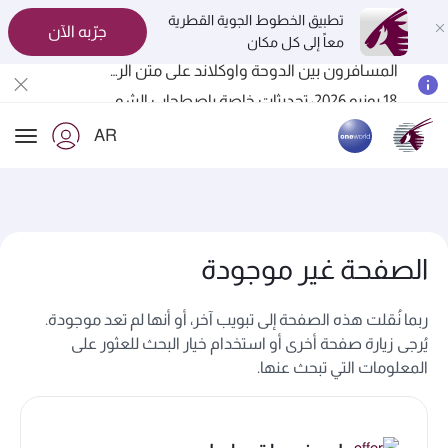
تطبيق الخطوط الجوية القطرية
جرّبه الآن
معاً إلى كل مكان
المسافرون بين الدوحة وأوكلاند على متن الرحلات الجوية رقم QR914 ورقم QR915
18 يونيو 2026: تحديثات خاصة باصطحاب الشواحن المحمولة أثناء السفر
6 أغسطس 2026: الخطوط الجوية القطرية تستأنف رحلاتها الجوية إلى البحرين (BAH) وإربيل (EBL) والكويت (KWI)
AR
الخطوط الجوية القطرية تعزز شبكة وجهاتها العالمية لتشمل ما يزيد عن 160 وجهة
ion
الصفحة غير موجودة
ربما نُقلت هذه الصفحة إلى تبويب آخر، أو أنها لم تعد موجودة.
يُرجى زيارة صفحة أخرى أو استخدام خيار البحث للعثور على
المعلومات التي تبحث عنها.