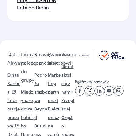
Więcej miejsc do zobaczenia
po wizycie w mieście Irbil (EBL)
Szukaj nowych przygód z tymi
wyborami.
Loty do Dubaj
Loty do Rijad
Loty do Maskat
Loty do Delhi
Loty do Kopenhaga
Loty do Zurych
Loty do Entebbe