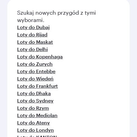
niż Irak
podróży.
podczas dokonywania rezerwacji.
Wybierz miasto i zacznij je poznawać!
Loty do Bagdad
Loty do Doha
Loty do Kuala Lumpur
Loty do Waszyngton, D.C.
Loty do Londyn
Loty do Bangkok
Loty do Nairobi
Loty do Atlanta
Loty do Oslo
Loty do Manchester
Loty do Dżakarta
Loty do Houston
Loty do Dallas/Fort Worth
Loty do Kuwejt
Loty do Manila