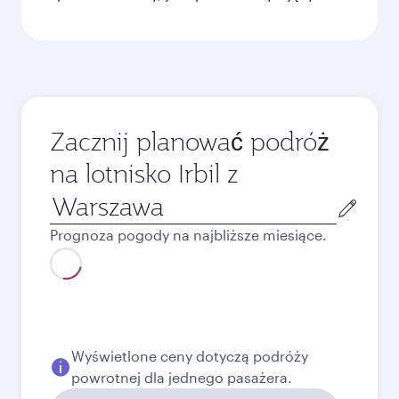
Zacznij planować podróż
na lotnisko Irbil z
Miasto
wylotu
Prognoza pogody na najbliższe miesiące.
sierpień
3652,09
PLN
Najlepsza cena