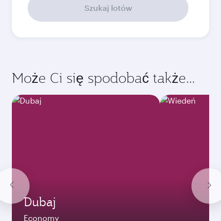
wrzesień
3463,09
PLN
Najlepsza cena
październik
3463,09
PLN
Najlepsza cena
listopad
3463,09
PLN
Najlepsza cena
grudzień
3463,09
PLN