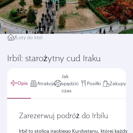
/
Loty do Irbil
Irbil: starożytny cud Iraku
Jak
Opis
Atrakcje
spędzić
Posiłki
Zakupy
czas
Zarezerwuj podróż do Irbilu
Irbil to stolica irackiego Kurdystanu, której każdy