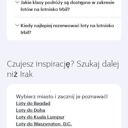
Dubaj
Economy
PLN 2209
Z
Wiedeń
29 wrz 2026 - 07 paź 2026
Często zadawane pytania
dotyczące lotu