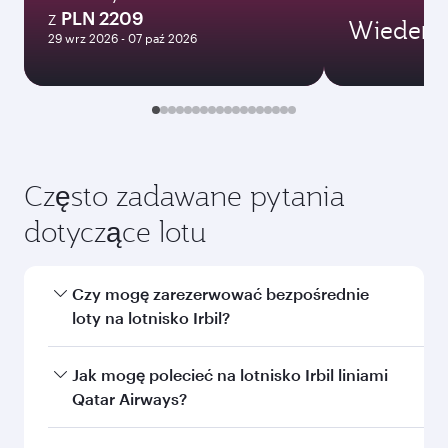
Najlepsza cena
styczeń
3463,09
PLN
Wyświetlone ceny dotyczą podróży
powrotnej dla jednego pasażera.
Szukaj lotów
Może Ci się spodobać także...