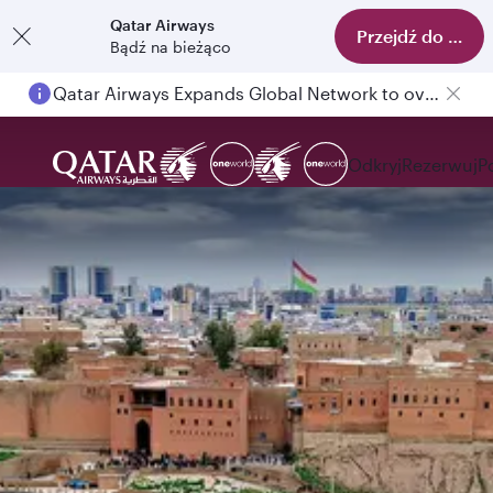
Qatar Airways
Przejdź do aplika
Bądź na bieżąco
Qatar Airways Expands Global Network to over 160 Destinations
Odkryj
Rezerwuj
P