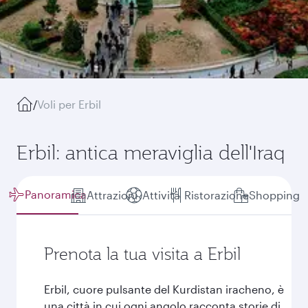
/
Voli per Erbil
Erbil: antica meraviglia dell'Iraq
Panoramica
Attrazioni
Attività
Ristorazione
Shopping
Prenota la tua visita a Erbil
Erbil, cuore pulsante del Kurdistan iracheno, è
una città in cui ogni angolo racconta storie di