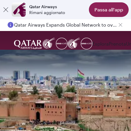
Qatar Airways
Passa all'app
Rimani aggiornato
Qatar Airways Expands Global Network to over 160 Destinations
Esplora
Prenota
Un