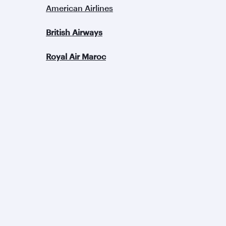
American Airlines
British Airways
Royal Air Maroc
Qatar Airways
Le Groupe
A propos
Aéroport International
Récompenses
Hamad
Carrières
Qatar Executive
Communiqués de presse
Qatar Duty Free
Parrainage
Qatar Airways Cargo
Conscience
En savoir plus...