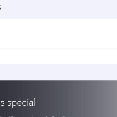
s
 spécial