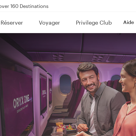
Power Banks
tion to Bahrain (BAH), Erbil (EBL), and Kuwait (KWI)
Réserver
Voyager
Privilege Club
Aide
over 160 Destinations