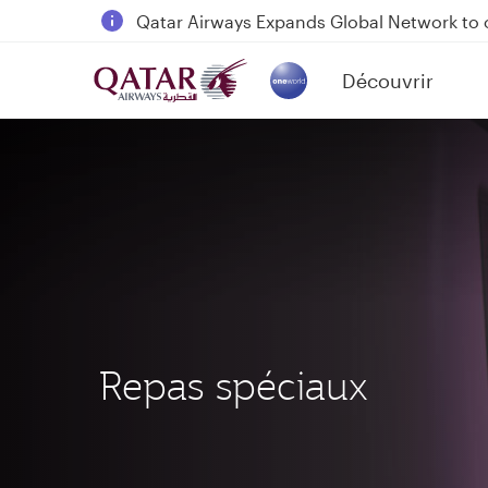
18 June 2026: Updates on Travelling with 
6 August 2026: Qatar Airways flight resump
Découvrir
Qatar Airways Expands Global Network to 
(active)
Repas spéciaux