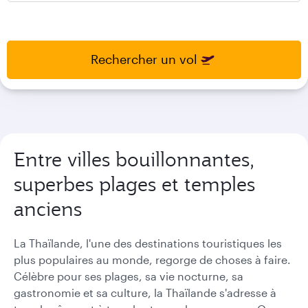
press
press
enter
enter
and
to
and
to
select
select
Rechercher un vol
new
new
date
date
please
please
use
use
arrow
arrow
key
key
Entre villes bouillonnantes,
or
or
you
you
superbes plages et temples
can
can
type
type
anciens
date
date
in
in
"dd
"dd
La Thaïlande, l'une des destinations touristiques les
mmm
mmm
plus populaires au monde, regorge de choses à faire.
yyyy"
yyyy"
Célèbre pour ses plages, sa vie nocturne, sa
formate
formate
gastronomie et sa culture, la Thaïlande s'adresse à