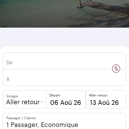
De
n
s
w
a
p
l
o
c
a
t
i
o
À
Départ
Aller-retour
Voyage
Aller retour
to
to
Passager / Cabine
open
open
calendar
calendar