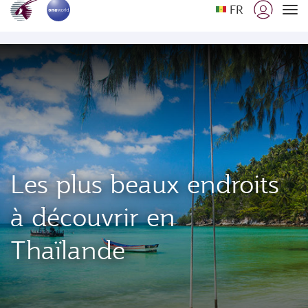
FR
Qatar Airways Expands Global Network to over 160 Destinations
Classe
To
Les plus beaux endroits
à découvrir en
Thaïlande